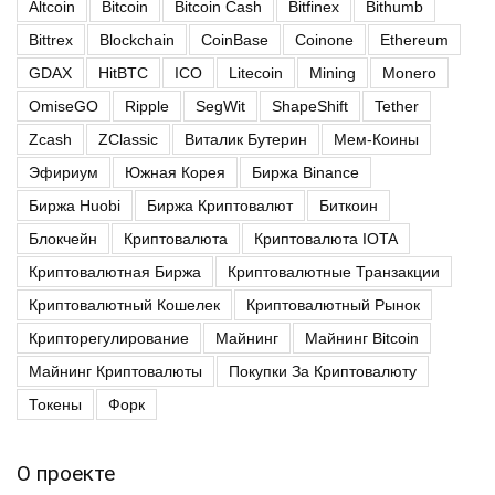
Altcoin
Bitcoin
Bitcoin Cash
Bitfinex
Bithumb
Bittrex
Blockchain
CoinBase
Coinone
Ethereum
GDAX
HitBTC
ICO
Litecoin
Mining
Monero
OmiseGO
Ripple
SegWit
ShapeShift
Tether
Zcash
ZClassic
Виталик Бутерин
Мем-Коины
Эфириум
Южная Корея
Биржа Binance
Биржа Huobi
Биржа Криптовалют
Биткоин
Блокчейн
Криптовалюта
Криптовалюта IOTA
Криптовалютная Биржа
Криптовалютные Транзакции
Криптовалютный Кошелек
Криптовалютный Рынок
Крипторегулирование
Майнинг
Майнинг Bitcoin
Майнинг Криптовалюты
Покупки За Криптовалюту
Токены
Форк
О проекте