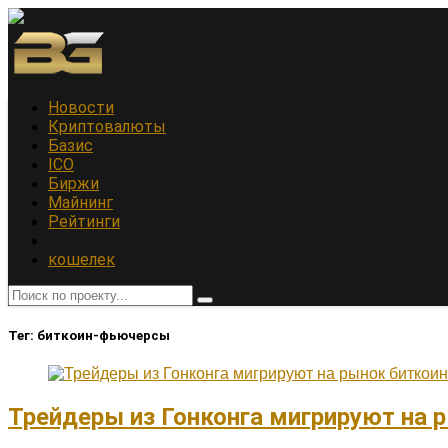
Новости
Криптовалюты
Базис
ICO
Биржи
Майнинг
Рейтинги
кошелек
Тег:
биткоин-фьючерсы
Трейдеры из Гонконга мигрируют на