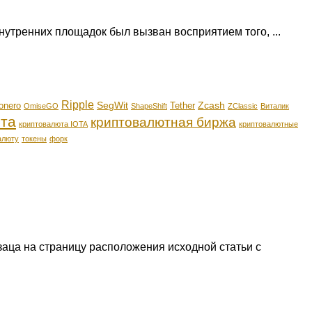
утренних площадок был вызван восприятием того, ...
Ripple
SegWit
Zcash
onero
Tether
OmiseGO
ShapeShift
ZClassic
Виталик
та
криптовалютная биржа
криптовалюта IOTA
криптовалютные
алюту
токены
форк
аца на страницу расположения исходной статьи с