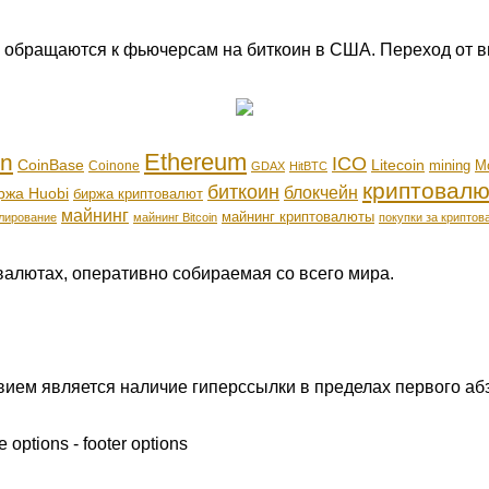
 обращаются к фьючерсам на биткоин в США. Переход от вн
Ethereum
in
ICO
CoinBase
Litecoin
mining
M
Coinone
GDAX
HitBTC
криптовалю
биткоин
блокчейн
ржа Huobi
биржа криптовалют
майнинг
майнинг криптовалюты
лирование
майнинг Bitcoin
покупки за криптов
валютах, оперативно собираемая со всего мира.
ием является наличие гиперссылки в пределах первого абз
 options - footer options