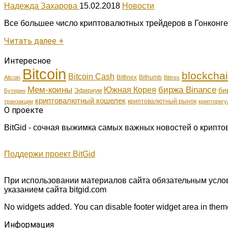
Надежда Захарова
15.02.2018
Новости
Все большее число криптовалютных трейдеров в Гонконге
Читать далее +
Интересное
Bitcoin
blockcha
Bitcoin Cash
Bitfinex
Bithumb
Altcoin
Bittrex
Мем-коины
Южная Корея
биржа Binance
би
Эфириум
Бутерин
криптовалютный кошелек
криптовалютный рынок
транзакции
крипторегу
О проекте
BitGid - сочная выжимка самых важных новостей о крипто
Поддержи проект BitGid
При использовании материалов сайта обязательным услов
указанием сайта bitgid.com
No widgets added. You can disable footer widget area in theme
Информация