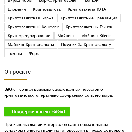
Биржа Huobi
Биржа Криптовалют
Биткоин
Блокчейн
Криптовалюта
Криптовалюта IOTA
Криптовалютная Биржа
Криптовалютные Транзакции
Криптовалютный Кошелек
Криптовалютный Рынок
Крипторегулирование
Майнинг
Майнинг Bitcoin
Майнинг Криптовалюты
Покупки За Криптовалюту
Токены
Форк
О проекте
BitGid - сочная выжимка самых важных новостей о
криптовалютах, оперативно собираемая со всего мира.
Поддержи проект BitGid
При использовании материалов сайта обязательным
условием является наличие гиперссылки в пределах первого