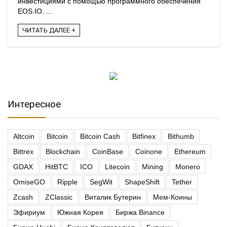
инвестициями с помощью программного обеспечения
EOS.IO. ...
ЧИТАТЬ ДАЛЕЕ +
Интересное
Altcoin
Bitcoin
Bitcoin Cash
Bitfinex
Bithumb
Bittrex
Blockchain
CoinBase
Coinone
Ethereum
GDAX
HitBTC
ICO
Litecoin
Mining
Monero
OmiseGO
Ripple
SegWit
ShapeShift
Tether
Zcash
ZClassic
Виталик Бутерин
Мем-Коины
Эфириум
Южная Корея
Биржа Binance