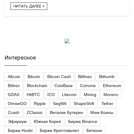
ЧИТАТЬ ДАЛЕЕ +
Интересное
Altcoin
Bitcoin
Bitcoin Cash
Bitfinex
Bithumb
Bittrex
Blockchain
CoinBase
Coinone
Ethereum
GDAX
HitBTC
ICO
Litecoin
Mining
Monero
OmiseGO
Ripple
SegWit
ShapeShift
Tether
Zcash
ZClassic
Виталик Бутерин
Мем-Коины
Эфириум
Южная Корея
Биржа Binance
Биржа Huobi
Биржа Криптовалют
Биткоин