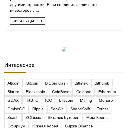
другими странами. Если соединить количество
инвесторов с ...
ЧИТАТЬ ДАЛЕЕ +
Интересное
Altcoin
Bitcoin
Bitcoin Cash
Bitfinex
Bithumb
Bittrex
Blockchain
CoinBase
Coinone
Ethereum
GDAX
HitBTC
ICO
Litecoin
Mining
Monero
OmiseGO
Ripple
SegWit
ShapeShift
Tether
Zcash
ZClassic
Виталик Бутерин
Мем-Коины
Эфириум
Южная Корея
Биржа Binance