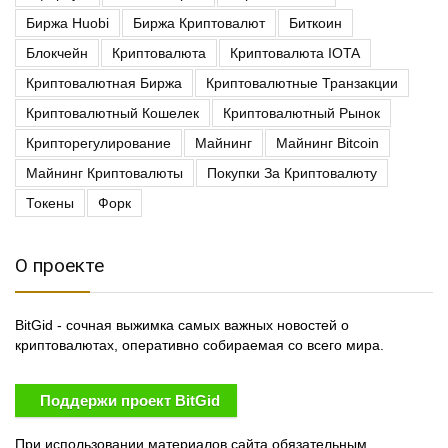
Биржа Huobi
Биржа Криптовалют
Биткоин
Блокчейн
Криптовалюта
Криптовалюта IOTA
Криптовалютная Биржа
Криптовалютные Транзакции
Криптовалютный Кошелек
Криптовалютный Рынок
Крипторегулирование
Майнинг
Майнинг Bitcoin
Майнинг Криптовалюты
Покупки За Криптовалюту
Токены
Форк
О проекте
BitGid - сочная выжимка самых важных новостей о
криптовалютах, оперативно собираемая со всего мира.
Поддержи проект BitGid
При использовании материалов сайта обязательным