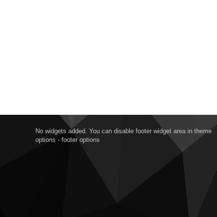
No widgets added. You can disable footer widget area in theme
options - footer options