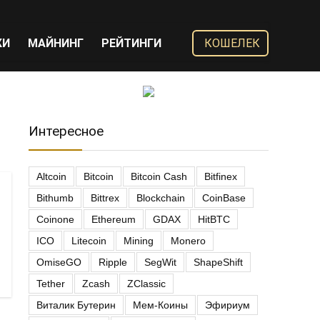
ЖИ
МАЙНИНГ
РЕЙТИНГИ
КОШЕЛЕК
Интересное
Altcoin
Bitcoin
Bitcoin Cash
Bitfinex
Bithumb
Bittrex
Blockchain
CoinBase
Coinone
Ethereum
GDAX
HitBTC
ICO
Litecoin
Mining
Monero
OmiseGO
Ripple
SegWit
ShapeShift
Tether
Zcash
ZClassic
Виталик Бутерин
Мем-Коины
Эфириум