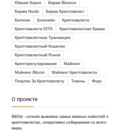
Южная Корея
Биржа Binance
Биржа Huobi
Биржа Криптовалют
Биткоин
Блокчейн
Криптовалюта
Криптовалюта IOTA
Криптовалютная Биржа
Криптовалютные Транзакции
Криптовалютный Кошелек
Криптовалютный Рынок
Крипторегулирование
Майнинг
Майнинг Bitcoin
Майнинг Криптовалюты
Покупки За Криптовалюту
Токены
Форк
О проекте
BitGid - сочная выжимка самых важных новостей о
криптовалютах, оперативно собираемая со всего
мира.