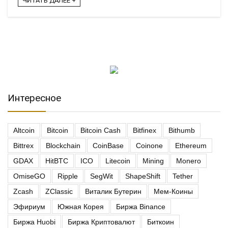
ЧИТАТЬ ДАЛЕЕ +
Интересное
Altcoin
Bitcoin
Bitcoin Cash
Bitfinex
Bithumb
Bittrex
Blockchain
CoinBase
Coinone
Ethereum
GDAX
HitBTC
ICO
Litecoin
Mining
Monero
OmiseGO
Ripple
SegWit
ShapeShift
Tether
Zcash
ZClassic
Виталик Бутерин
Мем-Коины
Эфириум
Южная Корея
Биржа Binance
Биржа Huobi
Биржа Криптовалют
Биткоин