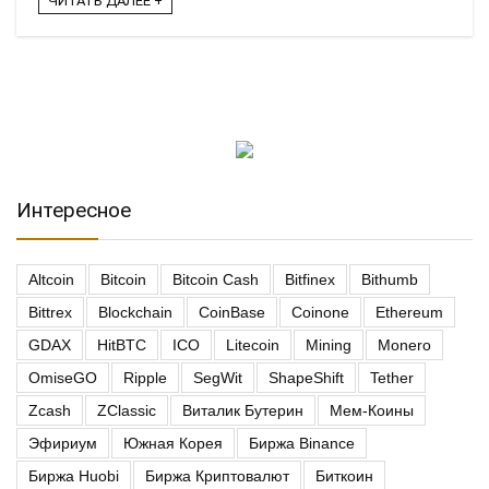
ЧИТАТЬ ДАЛЕЕ +
Интересное
Altcoin
Bitcoin
Bitcoin Cash
Bitfinex
Bithumb
Bittrex
Blockchain
CoinBase
Coinone
Ethereum
GDAX
HitBTC
ICO
Litecoin
Mining
Monero
OmiseGO
Ripple
SegWit
ShapeShift
Tether
Zcash
ZClassic
Виталик Бутерин
Мем-Коины
Эфириум
Южная Корея
Биржа Binance
Биржа Huobi
Биржа Криптовалют
Биткоин