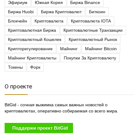
Эфириум
Южная Корея
Биржа Binance
Биржа Huobi
Биржа Криптовалют
Биткоин
Блокчейн
Криптовалюта
Криптовалюта IOTA
Криптовалютная Биржа
Криптовалютные Транзакции
Криптовалютный Кошелек
Криптовалютный Рынок
Крипторегулирование
Майнинг
Майнинг Bitcoin
Майнинг Криптовалюты
Покупки За Криптовалюту
Токены
Форк
О проекте
BitGid - сочная выжимка самых важных новостей о
криптовалютах, оперативно собираемая со всего мира.
Поддержи проект BitGid