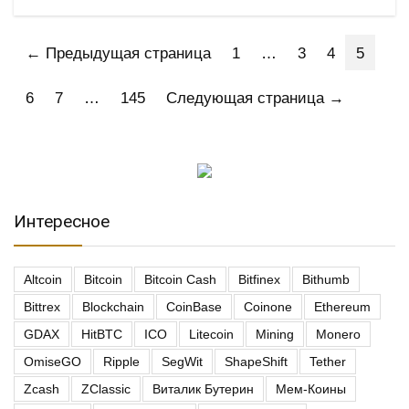
← Предыдущая страница
1
…
3
4
5
6
7
…
145
Следующая страница →
Интересное
Altcoin
Bitcoin
Bitcoin Cash
Bitfinex
Bithumb
Bittrex
Blockchain
CoinBase
Coinone
Ethereum
GDAX
HitBTC
ICO
Litecoin
Mining
Monero
OmiseGO
Ripple
SegWit
ShapeShift
Tether
Zcash
ZClassic
Виталик Бутерин
Мем-Коины