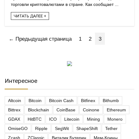
торговли криптовалютами в стране. Как сообщает ...
ЧИТАТЬ ДАЛЕЕ +
← Предыдущая страница
1
2
3
Интересное
Altcoin
Bitcoin
Bitcoin Cash
Bitfinex
Bithumb
Bittrex
Blockchain
CoinBase
Coinone
Ethereum
GDAX
HitBTC
ICO
Litecoin
Mining
Monero
OmiseGO
Ripple
SegWit
ShapeShift
Tether
Zcash
ZClassic
Виталик Бутерин
Мем-Коины