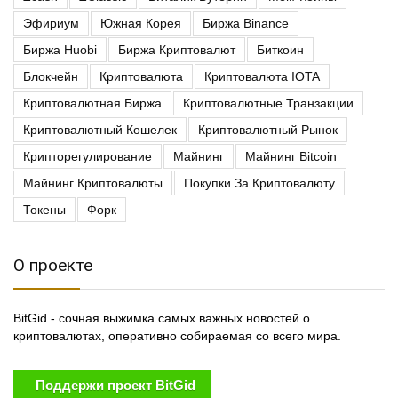
Эфириум
Южная Корея
Биржа Binance
Биржа Huobi
Биржа Криптовалют
Биткоин
Блокчейн
Криптовалюта
Криптовалюта IOTA
Криптовалютная Биржа
Криптовалютные Транзакции
Криптовалютный Кошелек
Криптовалютный Рынок
Крипторегулирование
Майнинг
Майнинг Bitcoin
Майнинг Криптовалюты
Покупки За Криптовалюту
Токены
Форк
О проекте
BitGid - сочная выжимка самых важных новостей о
криптовалютах, оперативно собираемая со всего мира.
Поддержи проект BitGid