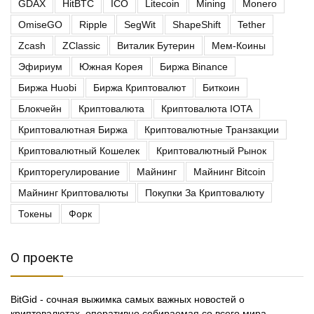
GDAX
HitBTC
ICO
Litecoin
Mining
Monero
OmiseGO
Ripple
SegWit
ShapeShift
Tether
Zcash
ZClassic
Виталик Бутерин
Мем-Коины
Эфириум
Южная Корея
Биржа Binance
Биржа Huobi
Биржа Криптовалют
Биткоин
Блокчейн
Криптовалюта
Криптовалюта IOTA
Криптовалютная Биржа
Криптовалютные Транзакции
Криптовалютный Кошелек
Криптовалютный Рынок
Крипторегулирование
Майнинг
Майнинг Bitcoin
Майнинг Криптовалюты
Покупки За Криптовалюту
Токены
Форк
О проекте
BitGid - сочная выжимка самых важных новостей о
криптовалютах, оперативно собираемая со всего мира.