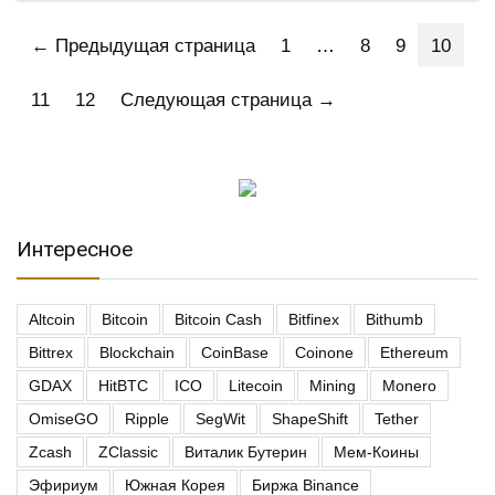
← Предыдущая страница
1
…
8
9
10
11
12
Следующая страница →
Интересное
Altcoin
Bitcoin
Bitcoin Cash
Bitfinex
Bithumb
Bittrex
Blockchain
CoinBase
Coinone
Ethereum
GDAX
HitBTC
ICO
Litecoin
Mining
Monero
OmiseGO
Ripple
SegWit
ShapeShift
Tether
Zcash
ZClassic
Виталик Бутерин
Мем-Коины
Эфириум
Южная Корея
Биржа Binance